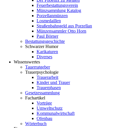
Der Phoenix zu Meißen
Feuerbestattungsverein
Münzsammlung Katalog
Porzellanmünzen
Losmedaillen
Straßenbahngeld aus Porzellan
Münzensammler Otto Horn
Paul Börner
Bestattungsgeschichte
Schwarzer Humor
Karikaturen
Diverses
Wissenswertes
Tauerratgeber
Trauerpsychologie
Trauerarbeit
Kinder und Trauer
Trauerphasen
Gesetzessammlung
Fachartikel
Vorträge
Umweltschutz
Kommunalwirtschaft
Ofenbau
Wörterbuch