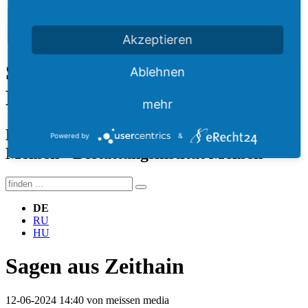
Akzeptieren
Städtisches Bestattungswesen
Ablehnen
Meißen
mehr
Krematorium Meißen · Bestattung
Powered by
&
Meißen · Bestattungsinstitut Meißen
DE
RU
HU
Sagen aus Zeithain
12-06-2024 14:40
von meissen media