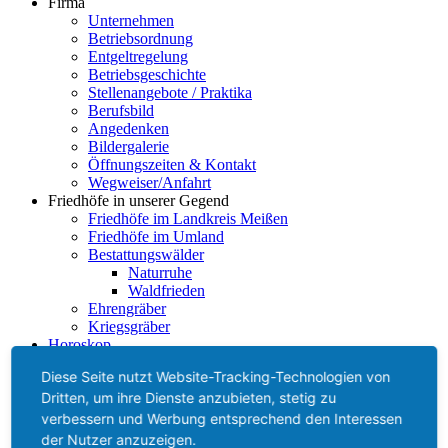
Firma
Unternehmen
Betriebsordnung
Entgeltregelung
Betriebsgeschichte
Stellenangebote / Praktika
Berufsbild
Angedenken
Bildergalerie
Öffnungszeiten & Kontakt
Wegweiser/Anfahrt
Friedhöfe in unserer Gegend
Friedhöfe im Landkreis Meißen
Friedhöfe im Umland
Bestattungswälder
Naturruhe
Waldfrieden
Ehrengräber
Kriegsgräber
Horoskop
Einäscherungsauskunft
Diese Seite nutzt Website-Tracking-Technologien von
Impressum
Dritten, um ihre Dienste anzubieten, stetig zu
Datenschutz
Barrierefreiheit
verbessern und Werbung entsprechend den Interessen
der Nutzer anzuzeigen.