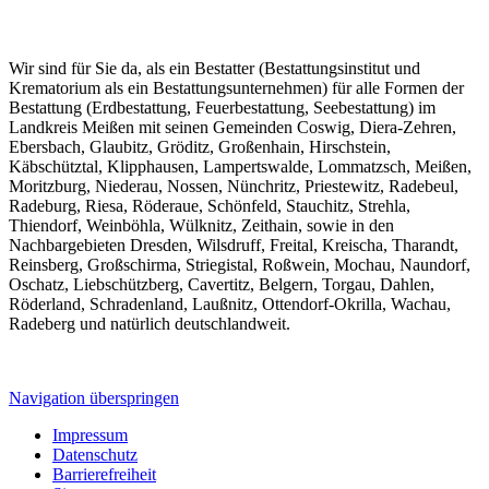
Wir sind für Sie da, als ein Bestatter (Bestattungsinstitut und
Krematorium als ein Bestattungsunternehmen) für alle Formen der
Bestattung (Erdbestattung, Feuerbestattung, Seebestattung) im
Landkreis Meißen mit seinen Gemeinden Coswig, Diera-Zehren,
Ebersbach, Glaubitz, Gröditz, Großenhain, Hirschstein,
Käbschütztal, Klipphausen, Lampertswalde, Lommatzsch, Meißen,
Moritzburg, Niederau, Nossen, Nünchritz, Priestewitz, Radebeul,
Radeburg, Riesa, Röderaue, Schönfeld, Stauchitz, Strehla,
Thiendorf, Weinböhla, Wülknitz, Zeithain, sowie in den
Nachbargebieten Dresden, Wilsdruff, Freital, Kreischa, Tharandt,
Reinsberg, Großschirma, Striegistal, Roßwein, Mochau, Naundorf,
Oschatz, Liebschützberg, Cavertitz, Belgern, Torgau, Dahlen,
Röderland, Schradenland, Laußnitz, Ottendorf-Okrilla, Wachau,
Radeberg und natürlich deutschlandweit.
Navigation überspringen
Impressum
Datenschutz
Barrierefreiheit