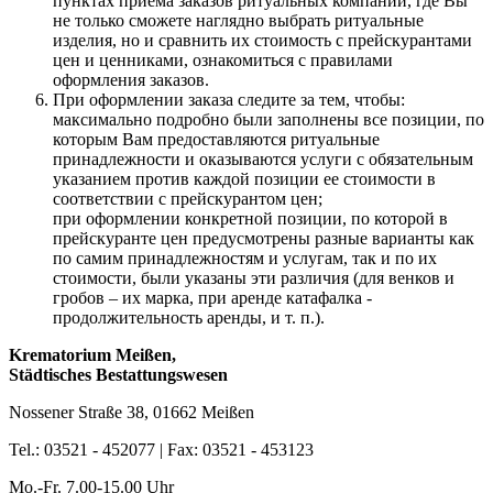
пунктах приема заказов ритуальных компаний, где Вы
не только сможете наглядно выбрать ритуальные
изделия, но и сравнить их стоимость с прейскурантами
цен и ценниками, ознакомиться с правилами
оформления заказов.
При оформлении заказа следите за тем, чтобы:
максимально подробно были заполнены все позиции, по
которым Вам предоставляются ритуальные
принадлежности и оказываются услуги с обязательным
указанием против каждой позиции ее стоимости в
соответствии с прейскурантом цен;
при оформлении конкретной позиции, по которой в
прейскуранте цен предусмотрены разные варианты как
по самим принадлежностям и услугам, так и по их
стоимости, были указаны эти различия (для венков и
гробов – их марка, при аренде катафалка -
продолжительность аренды, и т. п.).
Krematorium Meißen,
Städtisches Bestattungswesen
Nossener Straße 38, 01662 Meißen
Tel.: 03521 - 452077 | Fax: 03521 - 453123
Mo.-Fr. 7.00-15.00 Uhr