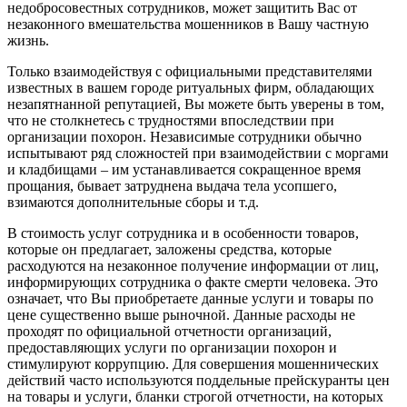
недобросовестных сотрудников, может защитить Вас от
незаконного вмешательства мошенников в Вашу частную
жизнь.
Только взаимодействуя с официальными представителями
известных в вашем городе ритуальных фирм, обладающих
незапятнанной репутацией, Вы можете быть уверены в том,
что не столкнетесь с трудностями впоследствии при
организации похорон. Независимые сотрудники обычно
испытывают ряд сложностей при взаимодействии с моргами
и кладбищами – им устанавливается сокращенное время
прощания, бывает затруднена выдача тела усопшего,
взимаются дополнительные сборы и т.д.
В стоимость услуг сотрудника и в особенности товаров,
которые он предлагает, заложены средства, которые
расходуются на незаконное получение информации от лиц,
информирующих сотрудника о факте смерти человека. Это
означает, что Вы приобретаете данные услуги и товары по
цене существенно выше рыночной. Данные расходы не
проходят по официальной отчетности организаций,
предоставляющих услуги по организации похорон и
стимулируют коррупцию. Для совершения мошеннических
действий часто используются поддельные прейскуранты цен
на товары и услуги, бланки строгой отчетности, на которых