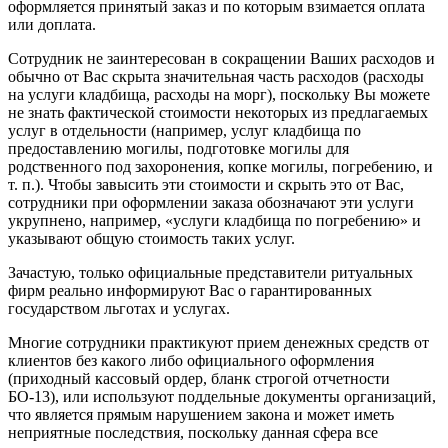
оформляется принятый заказ и по которым взимается оплата
или доплата.
Сотрудник не заинтересован в сокращении Ваших расходов и
обычно от Вас скрыта значительная часть расходов (расходы
на услуги кладбища, расходы на морг), поскольку Вы можете
не знать фактической стоимости некоторых из предлагаемых
услуг в отдельности (например, услуг кладбища по
предоставлению могилы, подготовке могилы для
родственного под захоронения, копке могилы, погребению, и
т. п.). Чтобы завысить эти стоимости и скрыть это от Вас,
сотрудники при оформлении заказа обозначают эти услуги
укрупнено, например, «услуги кладбища по погребению» и
указывают общую стоимость таких услуг.
Зачастую, только официальные представители ритуальных
фирм реально информируют Вас о гарантированных
государством льготах и услугах.
Многие сотрудники практикуют прием денежных средств от
клиентов без какого либо официального оформления
(приходный кассовый ордер, бланк строгой отчетности
БО-13), или используют поддельные документы организаций,
что является прямым нарушением закона и может иметь
неприятные последствия, поскольку данная сфера все