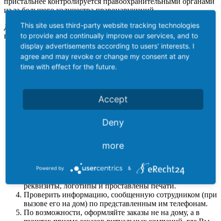
пристальнее контролируется правоохранительными органами
из за большого количества правонарушений.
This site uses third-party website tracking technologies
Для того чтобы быть уверенным в организации достойного
to provide and continually improve our services, and to
погребения близкого человека, рекомендуется:
display advertisements according to users' interests. I
При вызове сотрудника ритуальных услуг пользуйтесь
agree and may revoke or change my consent at any
телефонами только той ритуальной фирмы или
time with effect for the future.
компании, чью рекламу Вы видели неоднократно в
городе, знаете о ее услугах из уст знакомых или
родственников.
Вызванный сотрудник обязан предоставить Вам
Accept
служебное удостоверение с фотографией и печатью и
прейскурант цен на ритуальные принадлежности и
Deny
ритуальные услуги, утвержденный директором
компании (филиала) и скрепленный печатью компании
(филиала).
more
При оформлении заказа на оказание комплекса
ритуальных услуг по захоронению, договорная
документация оформляется на бланках ритуальной
Powered by
&
компании (филиала), на которых имеются ее (его)
реквизиты, логотипы и проставлены печати.
Проверить информацию, сообщенную сотрудником (при
вызове его на дом) по представленным им телефонам.
По возможности, оформляйте заказы не на дому, а в