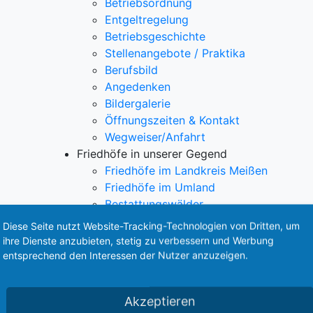
Betriebsordnung
Entgeltregelung
Betriebsgeschichte
Stellenangebote / Praktika
Berufsbild
Angedenken
Bildergalerie
Öffnungszeiten & Kontakt
Wegweiser/Anfahrt
Friedhöfe in unserer Gegend
Friedhöfe im Landkreis Meißen
Friedhöfe im Umland
Bestattungswälder
Naturruhe
Diese Seite nutzt Website-Tracking-Technologien von Dritten, um
Waldfrieden
ihre Dienste anzubieten, stetig zu verbessern und Werbung
Ehrengräber
entsprechend den Interessen der Nutzer anzuzeigen.
Kriegsgräber
Horoskop
Akzeptieren
Einäscherungsauskunft