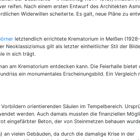
hwer reifen. Nach einem ersten Entwurf des Architekten As
dlichen Widerwillen scheiterte. Es galt, neue Pläne zu entw
Börner
letztendlich errichtete Krematorium in Meißen (1928-
r Neoklassizismus gilt als letzter einheitlicher Stil der Bil
e in sich trägt.
man am Krematorium entdecken kann. Die Feierhalle bietet 
undriss ein monumentales Erscheinungsbild. Ein Vergleich 
n Vorbildern orientierenden Säulen im Tempelbereich. Ursprü
rwendet werden. Auch damals mussten die finanziellen Mögl
rot eingefärbter Beton, der von Steinmetzen behauen wurd
n) an vielen Gebäuden, da durch die damalige Krise in der