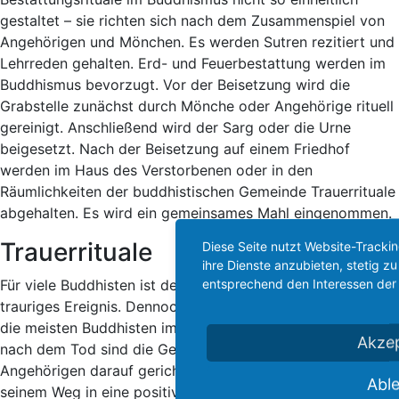
gestaltet – sie richten sich nach dem Zusammenspiel von
Angehörigen und Mönchen. Es werden Sutren rezitiert und
Lehrreden gehalten. Erd- und Feuerbestattung werden im
Buddhismus bevorzugt. Vor der Beisetzung wird die
Grabstelle zunächst durch Mönche oder Angehörige rituell
gereinigt. Anschließend wird der Sarg oder die Urne
beigesetzt. Nach der Beisetzung auf einem Friedhof
werden im Haus des Verstorbenen oder in den
Räumlichkeiten der buddhistischen Gemeinde Trauerrituale
abgehalten. Es wird ein gemeinsames Mahl eingenommen.
Trauerrituale
Diese Seite nutzt Website-Tracki
ihre Dienste anzubieten, stetig 
entsprechend den Interessen der
Für viele Buddhisten ist der Tod durch ihren Glauben kein
trauriges Ereignis. Dennoch ist Trauern erlaubt und trauern
die meisten Buddhisten im Stillen. In der Zeit unmittelbar
Akzep
nach dem Tod sind die Gedanken und das Handeln der
Angehörigen darauf gerichtet, dem Verstorbenen auf
Abl
seinem Weg in eine positive Reinkarnation zu unterstützen,