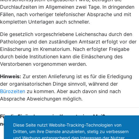
Durchlaufzeiten im Allgemeinen zwei Tage. In dringenden
Fällen, nach vorheriger telefonischer Absprache und mit
kompletten Unterlagen auch schneller.
Die gesetzlich vorgeschriebene Leichenschau durch den
Pathologen und den zuständigen Amtsarzt erfolgt vor der
Einäscherung im Krematorium. Nach erfolgter Freigabe
durch beide Institutionen kann die Einäscherung des
Verstorbenen vorgenommen werden.
Hinweis:
Zur ersten Anlieferung ist es für die Erledigung
der organisatorischen Dinge sinnvoll, während der
Bürozeiten
zu kommen. Aber auch davon sind nach
Absprache Abweichungen möglich.
Für die Einäscherung im Krematorium Meißen
notwendige Papiere:
Diese Seite nutzt Website-Tracking-Technologien von
Dritten, um ihre Dienste anzubieten, stetig zu verbessern
Einäscherungsantrag
und Werbung entsprechend den Interessen der Nutzer