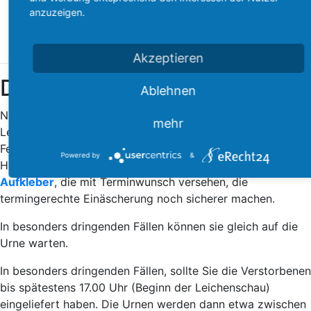
Totenschein
anzuzeigen.
B-Schein oder Sterbeurkunde
Freigabe, wenn nötig
Akzeptieren
Dringende Fälle
Ablehnen
Normalerweise ist es ausreichend, den Sarg in unserer
mehr
Leichenhalle abzustellen. Da die Fristen bis zur
Fertigstellung der Urne gering sind, ist eigentlich keine
Powered by
&
Hektik bei uns angesagt. Zur Sicherheit existieren
gelbe
Aufkleber
, die mit Terminwunsch versehen, die
termingerechte Einäscherung noch sicherer machen.
In besonders dringenden Fällen können sie gleich auf die
Urne warten.
In besonders dringenden Fällen, sollte Sie die Verstorbenen
bis spätestens 17.00 Uhr (Beginn der Leichenschau)
eingeliefert haben. Die Urnen werden dann etwa zwischen